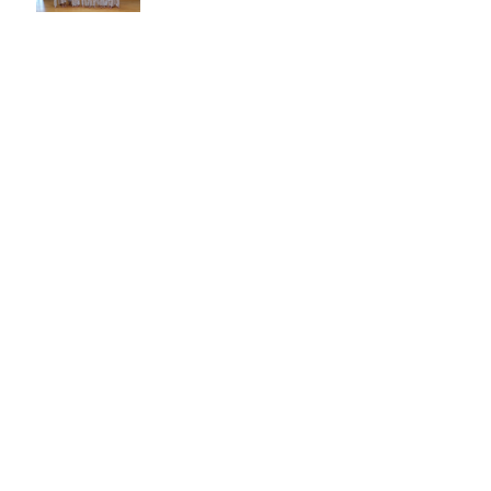
Archief
september 2025
(1)
1 post
augustus 2025
(2)
2 posts
januari 2025
(1)
1 post
oktober 2024
(2)
2 posts
september 2024
(1)
1 post
juli 2024
(1)
1 post
juni 2024
(1)
1 post
mei 2024
(1)
1 post
februari 2024
(1)
1 post
maart 2023
(1)
1 post
januari 2023
(1)
1 post
december 2022
(1)
1 post
september 2022
(1)
1 post
augustus 2022
(1)
1 post
juli 2022
(1)
1 post