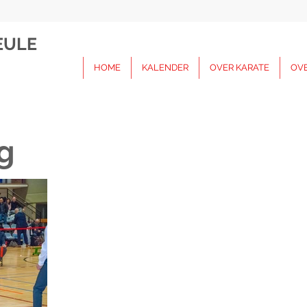
EULE
HOME
KALENDER
OVER KARATE
OV
g