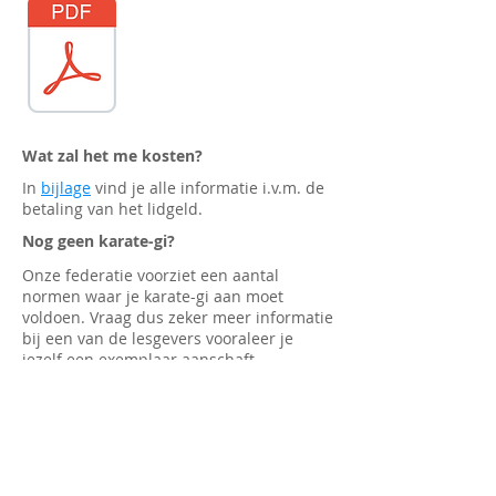
Wat zal het me kosten?
In
bijlage
vind je alle informatie i.v.m. de
betaling van het lidgeld.
Nog geen karate-gi?
Onze federatie voorziet een aantal
normen waar je karate-gi aan moet
voldoen. Vraag dus zeker meer informatie
bij een van de lesgevers vooraleer je
jezelf een exemplaar aanschaft.
TIP
:
Je kan bij je mutualiteit jaarlijks een
aanvraag tot terugbetaling van het
inschrijvingsgeld
indienen. Bezorg je ons
het formulier en vullen wij het met heel
veel plezier voor je in.