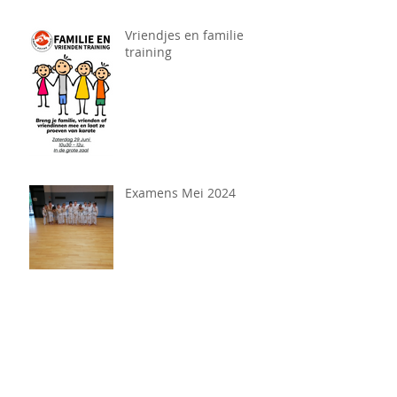
Vriendjes en familie
training
Examens Mei 2024
Archief
september 2025
(1)
1 post
augustus 2025
(2)
2 posts
januari 2025
(1)
1 post