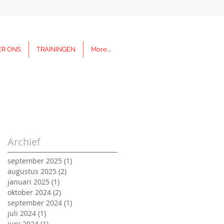
ER ONS
TRAININGEN
More...
Archief
september 2025
(1)
1 post
augustus 2025
(2)
2 posts
januari 2025
(1)
1 post
oktober 2024
(2)
2 posts
september 2024
(1)
1 post
juli 2024
(1)
1 post
juni 2024
(1)
1 post