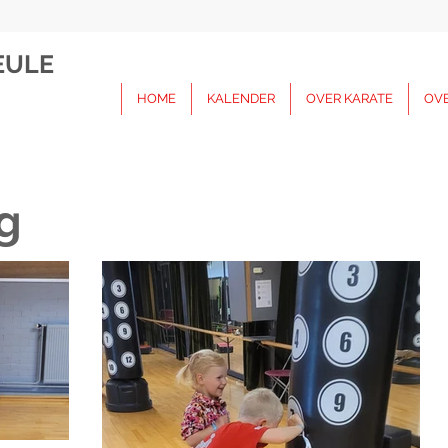
EULE
HOME
KALENDER
OVER KARATE
OV
g